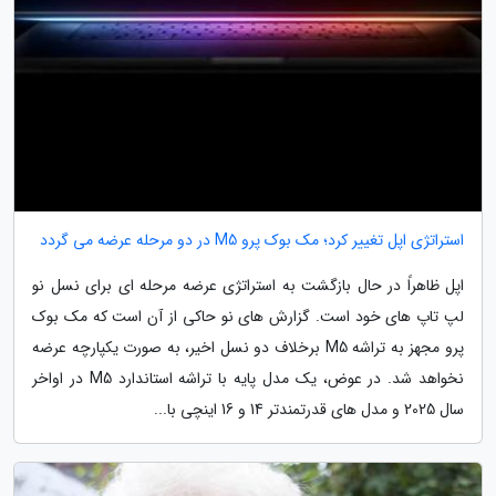
استراتژی اپل تغییر کرد؛ مک بوک پرو M5 در دو مرحله عرضه می گردد
اپل ظاهراً در حال بازگشت به استراتژی عرضه مرحله ای برای نسل نو
لپ تاپ های خود است. گزارش های نو حاکی از آن است که مک بوک
پرو مجهز به تراشه M5 برخلاف دو نسل اخیر، به صورت یکپارچه عرضه
نخواهد شد. در عوض، یک مدل پایه با تراشه استاندارد M5 در اواخر
سال 2025 و مدل های قدرتمندتر 14 و 16 اینچی با...